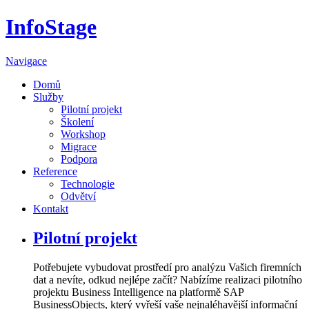
InfoStage
Navigace
Domů
Služby
Pilotní projekt
Školení
Workshop
Migrace
Podpora
Reference
Technologie
Odvětví
Kontakt
Pilotní projekt
Potřebujete vybudovat prostředí pro analýzu Vašich firemních
dat a nevíte, odkud nejlépe začít? Nabízíme realizaci pilotního
projektu Business Intelligence na platformě SAP
BusinessObjects, který vyřeší vaše nejnaléhavější informační