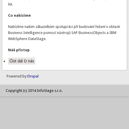
let.
Co nabízíme
Nabízíme našim zákazníkům spolupráci při budování řešení v oblasti
Business Intelligence pomocí nástrojů SAP BusinessObjects a IBM
WebSphere DataStage.
Náš přístup
Číst dál
O nás
Powered by
Drupal
Copyright (c) 2014 InfoStage s.r.o.